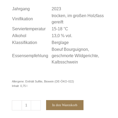
Jahrgang
2023
trocken, im großen Holzfass
Vinifikation
gereift
Serviertemperatur
15-18 °C
Alkohol
13,0 % vol.
Klassifikation
Berglage
Boeuf Bourguignon,
Essensempfehlung
geschmorte Wildgerichte,
Kalbsschwein
Allergene: Enthält Sulfite, Biowein (DE-ÖKO-022)
Inhalt 0,75 l
In den Warenkorb
2023
BERGLAGE