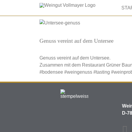
Skip
STA
to
content
Zeige
grösseres
Bild
Genuss vereint auf dem Untersee
Genuss vereint auf dem Untersee.
Zusammen mit dem Restaurant Grüner Baum 
#bodensee
#weingenuss
#tasting
#weinpro
Wein
D-78