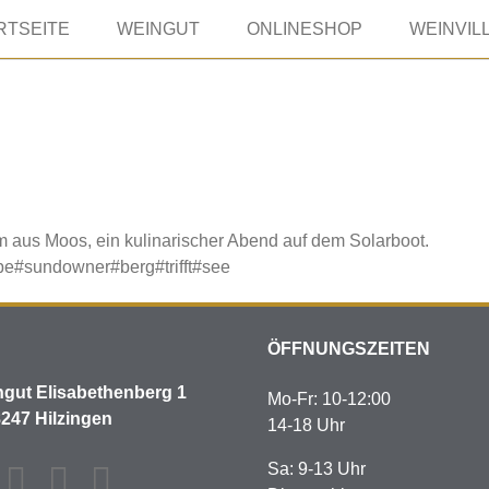
RTSEITE
WEINGUT
ONLINESHOP
WEINVIL
aus Moos, ein kulinarischer Abend auf dem Solarboot.
be
#sundowner
#berg
#trifft
#see
ÖFFNUNGSZEITEN
gut Elisabethenberg 1
Mo-Fr: 10-12:00
247 Hilzingen
14-18 Uhr
Sa: 9-13 Uhr