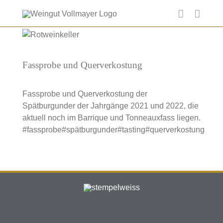
Skip
to
content
Zeige
grösseres
Bild
Fassprobe und Querverkostung
Fassprobe und Querverkostung der
Spätburgunder der Jahrgänge 2021 und 2022, die
aktuell noch im Barrique und Tonneauxfass liegen.
#fassprobe
#spätburgunder
#tasting
#querverkostung